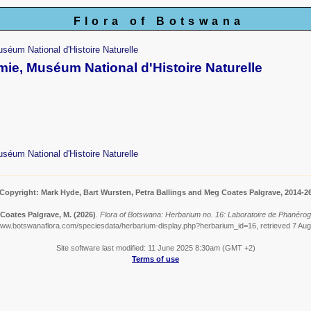
Flora of Botswana
séum National d'Histoire Naturelle
ie, Muséum National d'Histoire Naturelle
séum National d'Histoire Naturelle
Copyright: Mark Hyde, Bart Wursten, Petra Ballings and Meg Coates Palgrave, 2014-2
& Coates Palgrave, M.
(2026)
.
Flora of Botswana: Herbarium no. 16: Laboratoire de Phanérog
www.botswanaflora.com/speciesdata/herbarium-display.php?herbarium_id=16, retrieved 7 Au
Site software last modified: 11 June 2025 8:30am (GMT +2)
Terms of use