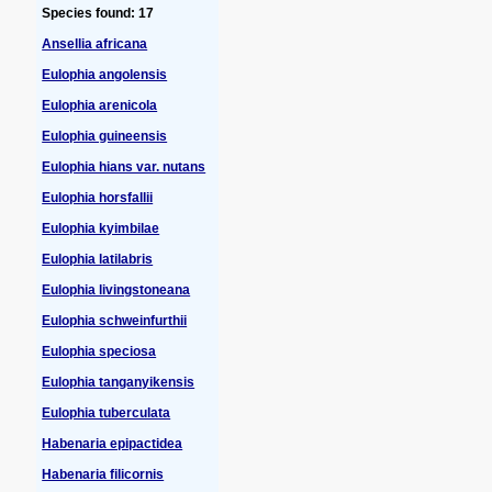
Species found: 17
Ansellia africana
Eulophia angolensis
Eulophia arenicola
Eulophia guineensis
Eulophia hians var. nutans
Eulophia horsfallii
Eulophia kyimbilae
Eulophia latilabris
Eulophia livingstoneana
Eulophia schweinfurthii
Eulophia speciosa
Eulophia tanganyikensis
Eulophia tuberculata
Habenaria epipactidea
Habenaria filicornis